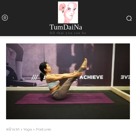
TumDaiNa
All that you can be
หน้าแรก
Yoga
Postures