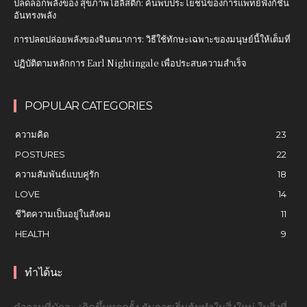
ปลดล็อกพลังของ สุขภาพโฮลิสติก: ค้นพบประโยชน์ของการแพทย์ฟังก์ชัน
อันทรงพลัง
การปลดปล่อยพลังของจินตนาการ: วิธีใช้ทักษะเฉพาะของมนุษย์นี้ให้เต็มที่
ปฏิบัติตามหลักการ Earl Nightingale เพื่อประสบความสำเร็จ
POPULAR CATEGORIES
ความคิด
23
POSTURES
22
ความสัมพันธ์แบบคู่รัก
18
LOVE
14
ชีวิตความเป็นอยู่ในสังคม
11
HEALTH
9
ทำได้นะ
คำถามที่มักจะ เกิดขึ้นทุกครั้ง กับการเริ่มต้นทำในสิ่งใหม่ ในสิ่งที่