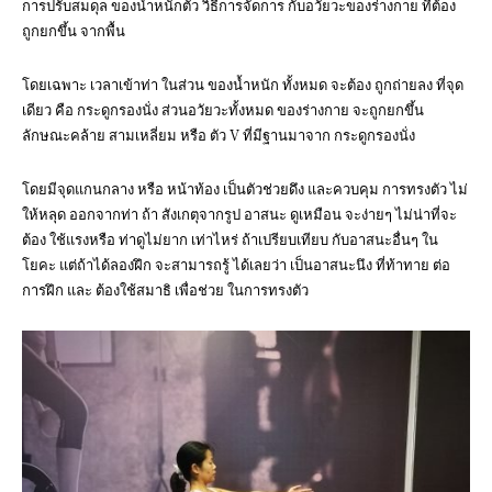
การปรับสมดุล ของน้ำหนักตัว วิธีการจัดการ กับอวัยวะของร่างกาย ที่ต้อง
ถูกยกขึ้น จากพื้น
โดยเฉพาะ เวลาเข้าท่า ในส่วน ของน้ำหนัก ทั้งหมด จะต้อง ถูกถ่ายลง ที่จุด
เดียว คือ กระดูกรองนั่ง ส่วนอวัยวะทั้งหมด ของร่างกาย จะถูกยกขึ้น
ลักษณะคล้าย สามเหลี่ยม หรือ ตัว V ที่มีฐานมาจาก กระดูกรองนั่ง
โดยมีจุดแกนกลาง หรือ หน้าท้อง เป็นตัวช่วยดึง และควบคุม การทรงตัว ไม่
ให้หลุด ออกจากท่า ถ้า สังเกตุจากรูป อาสนะ ดูเหมือน จะง่ายๆ ไม่น่าที่จะ
ต้อง ใช้แรงหรือ ท่าดูไม่ยาก เท่าไหร่ ถ้าเปรียบเทียบ กับอาสนะอื่นๆ ใน
โยคะ แต่ถ้าได้ลองฝึก จะสามารถรู้ ได้เลยว่า เป็นอาสนะนึง ที่ท้าทาย ต่อ
การฝึก และ ต้องใช้สมาธิ เพื่อช่วย ในการทรงตัว