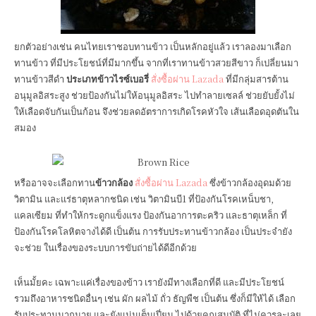
ยกตัวอย่างเช่น คนไทยเราชอบทานข้าว เป็นหลักอยู่แล้ว เราลองมาเลือก
ทานข้าว ที่มีประโยชน์ที่มีมากขึ้น จากที่เราทานข้าวสวยสีขาว ก็เปลี่ยนมา
ทานข้าวสีดำ
ประเภทข้าวไรซ์เบอรี่
สั่งซื้อผ่าน Lazada
ที่มีกลุ่มสารต้าน
อนุมูลอิสระสูง ช่วยป้องกันไม่ให้อนุมูลอิสระ ไปทำลายเซลล์ ช่วยยับยั้งไม่
ให้เลือดจับกันเป็นก้อน จึงช่วยลดอัตราการเกิดโรคหัวใจ เส้นเลือดอุดตันใน
สมอง
หรืออาจจะเลือกทาน
ข้าวกล้อง
สั่งซื้อผ่าน Lazada
ซึ่งข้าวกล้องอุดมด้วย
วิตามิน และแร่ธาตุหลากชนิด เช่น วิตามินบี1 ที่ป้องกันโรคเหน็บชา,
แคลเซียม ที่ทำให้กระดูกแข็งแรง ป้องกันอาการตะคริว และธาตุเหล็ก ที่
ป้องกันโรคโลหิตจางได้ดี เป็นต้น การรับประทานข้าวกล้อง เป็นประจำยัง
จะช่วย ในเรื่องของระบบการขับถ่ายได้ดีอีกด้วย
เห็นมั้ยคะ เฉพาะแค่เรื่องของข้าว เรายังมีทางเลือกที่ดี และมีประโยชน์
รวมถึงอาหารชนิดอื่นๆ เช่น ผัก ผลไม้ ถั่ว ธัญพืช เป็นต้น ซึ่งก็มีให้ได้ เลือก
รับประทานมากมาย และยังแน่นเต็มเปี่ยม ไปด้วยคุณสมบัติ ที่ไม่ควรละเลย