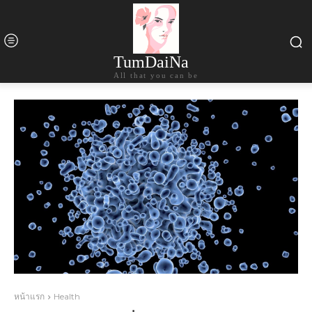
TumDaiNa
All that you can be
หน้าแรก
Health