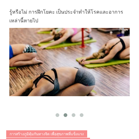
รู้หรือไม่ การฝึกโยคะ เป็นประจำทำให้โรคและอาการ
ท
เหล่านี้หายไป
ที
การสร้างภูมิคุ้มกันทางจิต เพื่อสุขภาพที่แข็งแรง