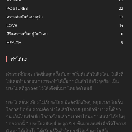
POSTURES
22
ความสัมพันธ์แบบคู่รัก
18
LOVE
14
ชีวิตความเป็นอยู่ในสังคม
11
HEALTH
9
ทำได้นะ
คำถามที่มักจะ เกิดขึ้นทุกครั้ง กับการเริ่มต้นทำในสิ่งใหม่ ในสิ่งที่
ไม่เคยทำมาก่อน ” เราจะทำได้มั้ย ” ” มันทำได้จริงๆหรือ” เป็น
ประโยคที่ถูก Set ไว้ให้เด้งขึ้นมา โดยอัตโนมัติ
ประโยคสั้นๆเพียง ไม่กี่ประโยค มีพลังที่ยิ่งใหญ่ หยุดเวลา ปิดกั้น
โอกาส ปิดกั้น ความคิด ทำให้เสียโอกาส รู้ตัวอีกที บางครั้งก็ช้า
จน เกินไปหรือเสีย โอกาสไปแล้ว ” เราทำได้นะ ” ” มันทำได้จริงๆ
” ต่อจากนี้ 2 ประโยคสั้นๆนี้ จะถูก Set ขึ้นมาแทนที่ เพื่อให้โอกาส
ตัวเอง ได้เติบโต ได้เรียนรู้ในสิงใหม่ๆ ที่ได้เข้ามาในชีวิต