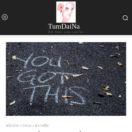
TumDaiNa
All that you can be
หน้าแรก
Mind
ความคิด